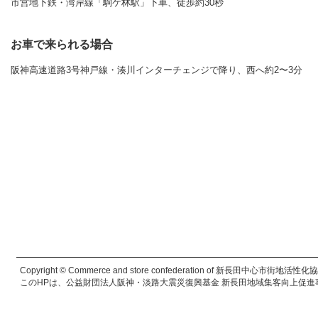
市営地下鉄・湾岸線「駒ケ林駅」下車、徒歩約30秒
お車で来られる場合
阪神高速道路3号神戸線・湊川インターチェンジで降り、西へ約2〜3分
Copyright © Commerce and store confederation of 新長田中心市街地活性化協議会. 
このHPは、公益財団法人阪神・淡路大震災復興基金 新長田地域集客向上促進