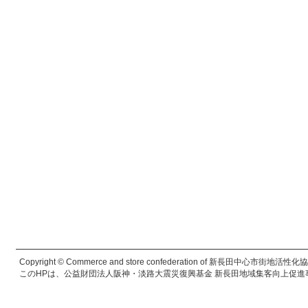
Copyright © Commerce and store confederation of 新長田中心市街地活性化協議会. 
このHPは、公益財団法人阪神・淡路大震災復興基金 新長田地域集客向上促進