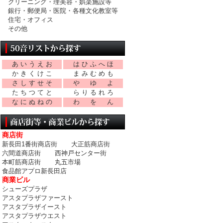
クリーニング・理美容・娯楽施設等
銀行・郵便局・医院・各種文化教室等
住宅・オフィス
その他
あ
い
う
え
お
は
ひ
ふ
へ
ほ
か
き
く
け
こ
ま
み
む
め
も
さ
し
す
せ
そ
や
ゆ
よ
た
ち
つ
て
と
ら
り
る
れ
ろ
な
に
ぬ
ね
の
わ
を
ん
商店街
新長田1番街商店街
大正筋商店街
六間道商店街
西神戸センター街
本町筋商店街
丸五市場
食品館アプロ新長田店
商業ビル
シューズプラザ
アスタプラザファースト
アスタプラザイースト
アスタプラザウエスト