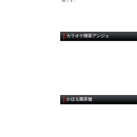
階です。
カラオケ喫茶アンジェ
かほる園茶舗