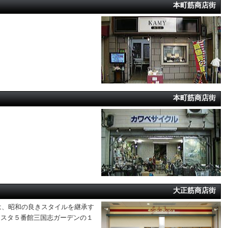
本町筋商店街
本町筋商店街
大正筋商店街
は、昭和の良きスタイルを継承す
アスタ５番館三国志ガーデンの１