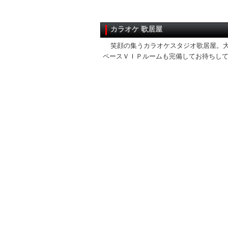
カラオケ 歌居屋
笑顔の集うカラオケスタジオ歌居屋。
ペースＶＩＰルームも完備してお待ちし
CUT-ON