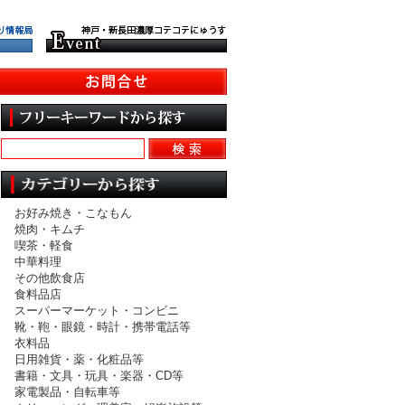
お好み焼き・こなもん
焼肉・キムチ
喫茶・軽食
中華料理
その他飲食店
食料品店
スーパーマーケット・コンビニ
靴・鞄・眼鏡・時計・携帯電話等
衣料品
日用雑貨・薬・化粧品等
書籍・文具・玩具・楽器・CD等
家電製品・自転車等