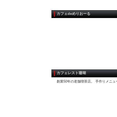
カフェdeめりおーる
カフェレスト珊瑚
創業50年の老舗喫茶店。 手作りメニ