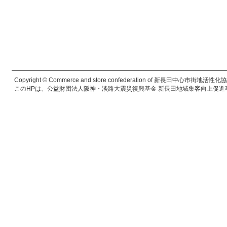
Copyright © Commerce and store confederation of 新長田中心市街地活性化協議会. 
このHPは、公益財団法人阪神・淡路大震災復興基金 新長田地域集客向上促進