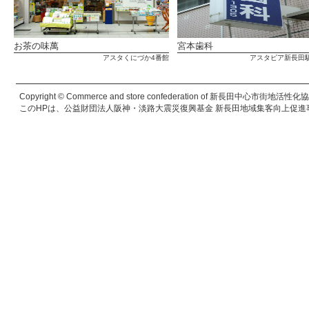
お茶の味萬
宮本歯科
アスタくにづか4番館
アスタピア新長田
Copyright © Commerce and store confederation of 新長田中心市街地活性化協議会. 
このHPは、公益財団法人阪神・淡路大震災復興基金 新長田地域集客向上促進