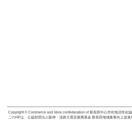
Copyright © Commerce and store confederation of 新長田中心市街地活性化協議会. 
このHPは、公益財団法人阪神・淡路大震災復興基金 新長田地域集客向上促進