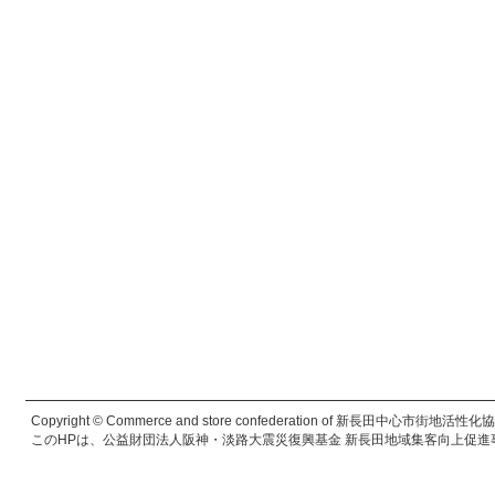
Copyright © Commerce and store confederation of 新長田中心市街地活性化協議会. 
このHPは、公益財団法人阪神・淡路大震災復興基金 新長田地域集客向上促進