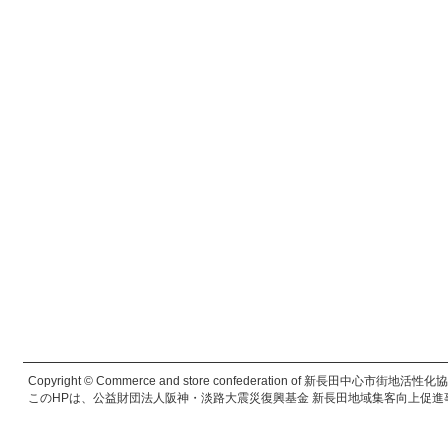
Copyright © Commerce and store confederation of 新長田中心市街地活性化協議会. 
このHPは、公益財団法人阪神・淡路大震災復興基金 新長田地域集客向上促進