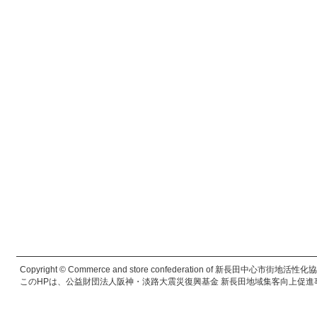
Copyright © Commerce and store confederation of 新長田中心市街地活性化協議会. 
このHPは、公益財団法人阪神・淡路大震災復興基金 新長田地域集客向上促進