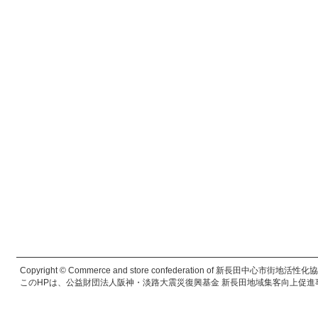
Copyright © Commerce and store confederation of 新長田中心市街地活性化協議会. 
このHPは、公益財団法人阪神・淡路大震災復興基金 新長田地域集客向上促進