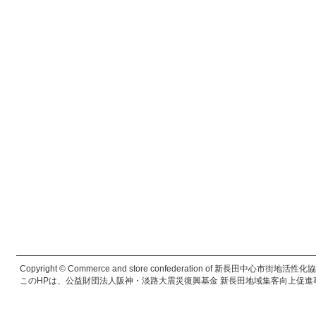
Copyright © Commerce and store confederation of 新長田中心市街地活性化協議会. 
このHPは、公益財団法人阪神・淡路大震災復興基金 新長田地域集客向上促進