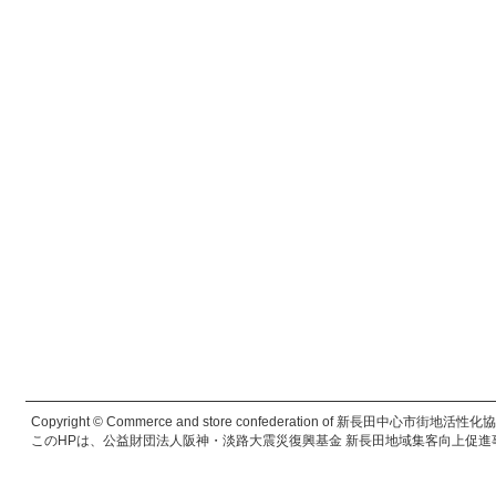
Copyright © Commerce and store confederation of 新長田中心市街地活性化協議会. 
このHPは、公益財団法人阪神・淡路大震災復興基金 新長田地域集客向上促進