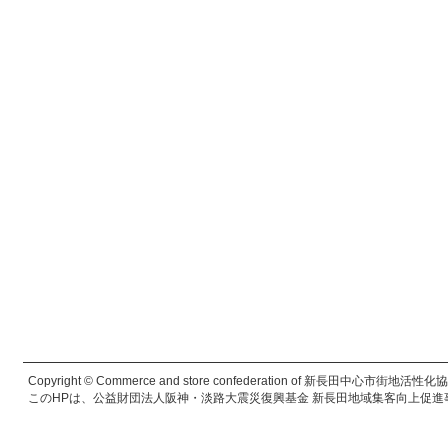
Copyright © Commerce and store confederation of 新長田中心市街地活性化協議会. 
このHPは、公益財団法人阪神・淡路大震災復興基金 新長田地域集客向上促進